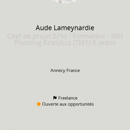
Aude
Lameynardie
Chef de projet EPM / Formateur - IBM
Planning Analytics (TM1) & Jedox
Annecy France
Freelance
Ouverte aux opportunités