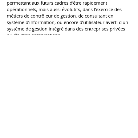
permettant aux futurs cadres d’être rapidement
opérationnels, mais aussi évolutifs, dans l’exercice des
métiers de contrôleur de gestion, de consultant en
système d’information, ou encore d’utilisateur averti d’un
système de gestion intégré dans des entreprises privées
ou d’autres organisations.
DECF (diplôme d’études comptables et
financières)
LIBRE
Septembre 1998
Maîtrise/Licence Finance-Audit
INSTITUT SUPÉRIEUR BANQUE FINANCE EUROPE
(IUP DE NANTES)
Septembre 1996 à septembre 1998
CENTRES D'INTÉRÊT
Sport
Trail running, co-organisatrice du Millet Manigod Trail