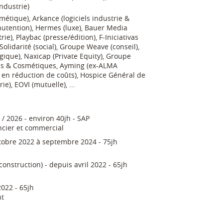
ndustrie)
smétique), Arkance (logiciels industrie &
nutention), Hermes (luxe), Bauer Media
ie), Playbac (presse/édition), F-Iniciativas
olidarité (social), Groupe Weave (conseil),
elgique), Naxicap (Private Equity), Groupe
ms & Cosmétiques, Ayming (ex-ALMA
 en réduction de coûts), Hospice Général de
e), EOVI (mutuelle), ...
/ 2026 - environ 40jh - SAP
ncier et commercial
ctobre 2022 à septembre 2024 - 75jh
 construction) - depuis avril 2022 - 65jh
2022 - 65jh
nt