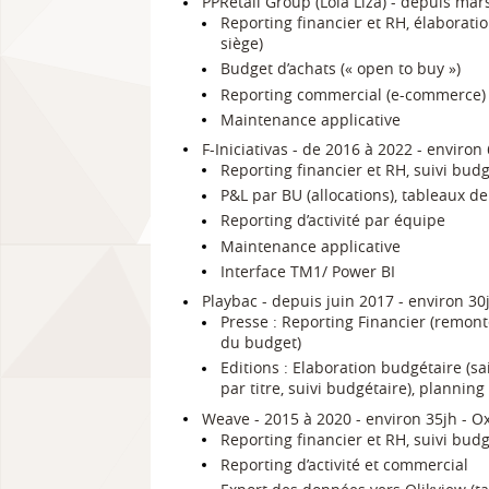
PPRetail Group (Lola Liza) - depuis mars
Reporting financier et RH, élaborati
siège)
Budget d’achats (« open to buy »)
Reporting commercial (e-commerce)
Maintenance applicative
F-Iniciativas - de 2016 à 2022 - enviro
Reporting financier et RH, suivi budg
P&L par BU (allocations), tableaux de
Reporting d’activité par équipe
Maintenance applicative
Interface TM1/ Power BI
Playbac - depuis juin 2017 - environ 30
Presse : Reporting Financier (remonté
du budget)
Editions : Elaboration budgétaire (sa
par titre, suivi budgétaire), planning
Weave - 2015 à 2020 - environ 35jh - O
Reporting financier et RH, suivi budg
Reporting d’activité et commercial