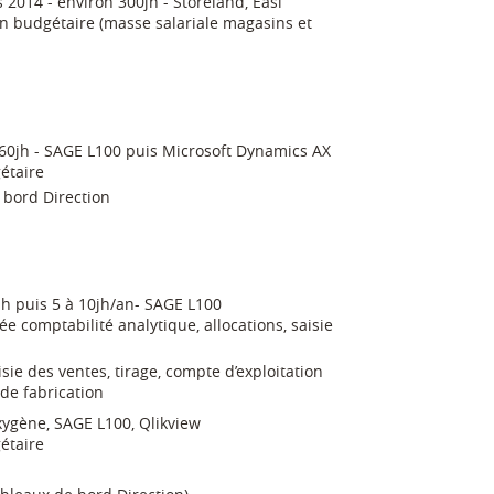
 2014 - environ 300jh - Storeland, Easi
on budgétaire (masse salariale magasins et
n 60jh - SAGE L100 puis Microsoft Dynamics AX
étaire
 bord Direction
jh puis 5 à 10jh/an- SAGE L100
e comptabilité analytique, allocations, saisie
isie des ventes, tirage, compte d’exploitation
 de fabrication
xygène, SAGE L100, Qlikview
étaire