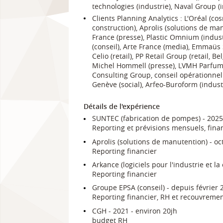
technologies (industrie), Naval Group (i
Clients Planning Analytics : L'Oréal (co
construction), Aprolis (solutions de ma
France (presse), Plastic Omnium (industr
(conseil), Arte France (media), Emmaüs S
Celio (retail), PP Retail Group (retail, B
Michel Hommell (presse), LVMH Parfu
Consulting Group, conseil opérationnel
Genève (social), Arfeo-Buroform (industri
Détails de l'expérience
SUNTEC (fabrication de pompes) - 2025 
Reporting et prévisions mensuels, fina
Aprolis (solutions de manutention) - o
Reporting financier
Arkance (logiciels pour l'industrie et la
Reporting financier
Groupe EPSA (conseil) - depuis février 
Reporting financier, RH et recouvreme
CGH - 2021 - environ 20jh
budget RH