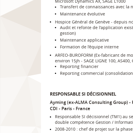
Microsoft Dynamics AX, SAGE L1000
Transfert de connaissances avec la 
Maintenance évolutive
Hospice Général de Genève - depuis n
Audit et refonte de l'application exi
gestion)
Maintenance applicative
Formation de l’équipe interne
ARFEO-BUROFORM (Ex-fabricant de mobil
environ 15jh - SAGE LIGNE 100, AS400
Reporting financier
Reporting commercial (consolidatio
RESPONSABLE SI DÉCISIONNEL
Ayming (ex-ALMA Consulting Group)
CDI
Paris
France
Responsable SI décisionnel (TM1) au sei
double compétence Gestion / Informat
2008-2010 : chef de projet sur la phase