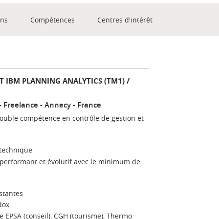
ons
Compétences
Centres d'intérêt
RT IBM PLANNING ANALYTICS (TM1) /
Freelance
Annecy
France
ouble compétence en contrôle de gestion et
 technique
performant et évolutif avec le minimum de
istantes
dox
pe EPSA (conseil), CGH (tourisme), Thermo