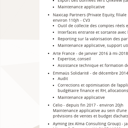
Export des données vers Qlikview (ta
Maintenance applicative
Naxicap Partners (Private Equity, filiale
environ 110jh - CV3
Outil de collecte des comptes réels e
Interfaces entrante et sortante avec l
Reporting sur la valorisation des par
Maintenance applicative, support uti
Arte France - de janvier 2016 à mi-2018
Expertise, conseil
Assistance technique et formation d
Emmaüs Solidarité - de décembre 2014
Audit
Corrections et optimisation de l’appli
budgétaire finance et RH, allocations
Maintenance applicative
Celio - depuis fin 2017 - environ 20jh
Maintenance applicative au sein d’une 
prévisions de ventes et budget d’achats
Ayming (ex Alma Consulting Group) - jan