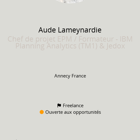
Aude
Lameynardie
Chef de projet EPM / Formateur - IBM
Planning Analytics (TM1) & Jedox
Annecy France
Freelance
Ouverte aux opportunités