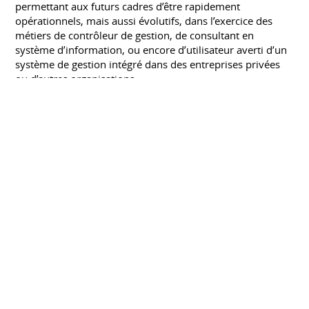
permettant aux futurs cadres d’être rapidement
opérationnels, mais aussi évolutifs, dans l’exercice des
métiers de contrôleur de gestion, de consultant en
système d’information, ou encore d’utilisateur averti d’un
système de gestion intégré dans des entreprises privées
ou d’autres organisations.
DECF (diplôme d’études comptables et
financières)
LIBRE
Septembre 1998
Maîtrise/Licence Finance-Audit
INSTITUT SUPÉRIEUR BANQUE FINANCE EUROPE
(IUP DE NANTES)
Septembre 1996 à septembre 1998
CENTRES D'INTÉRÊT
Sport
Trail running, co-organisatrice du Millet Manigod Trail