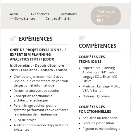
Télécharger
Accueil
Expériences
Formations
mon CV
Compétences
Centres d'intérêt
PDF
EXPÉRIENCES
COMPÉTENCES
CHEF DE PROJET DÉCISIONNEL /
EXPERT IBM PLANNING
COMPÉTENCES
ANALYTICS (TM1) / JEDOX
TECHNIQUES
Indépendant
Depuis décembre
Expert : IBM Planning
2011
Freelance
Annecy
France
Analyctics / TM1, Jedox,
Chef de projet expérimenté avec
langage SQL, Excel, MS
une double compétence en contrôle
Office
de gestion et informatique
Maîtrise : Langage MDX, ,
Recueil et analyse des besoins
VBA, VBscript
Conception fonctionnelle,
Notions : Qlikview
architecture technique
Paramétrage optimal pour un
COMPÉTENCES
système performant et évolutif avec
FONCTIONNELLES
le minimum de maintenance
Bon sens du relationnel
Suivi de projet
Force de proposition
Audit et optimisation d'applications
Rigueur et méthodologie
existantes