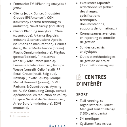
Excellentes capacités
Formatrice TM1/Planning Analytics /
rédactionnelles (cahier
Jedox
des charges,
Clients Jedox: Suntec (industrie),
spécifications
Groupe EPSA (conseil), CGH
techniques,
(tourisme), Thermo technologies
documentations,
(industrie), Naval Group (industrie)
supports de formation…)
Clients Planning Analytics : L'Oréal
Connaissances avancées
(cosmétique), Arkance (logiciels
en reporting et contrôle
industrie & construction), Aprolis
de gestion
(solutions de manutention), Hermes
Solides capacités
(luxe), Bauer Media France (presse),
analytiques
Plastic Omnium (industrie), Playbac
(presse/édition), F-Iniciativas
Outils et méthodologies
(conseil), Arte France (media),
de gestion de projet
Emmaüs Solidarité (social), Groupe
(dont méthodes agiles)
Weave (conseil), Celio (retail), PP
Retail Group (retail, Belgique),
CENTRES
Naxicap (Private Equity), Groupe
Michel Hommell (presse), LVMH
D'INTÉRÊT
Parfums & Cosmétiques, Ayming
(ex-ALMA Consulting Group, conseil
SPORT
opérationnel en réduction de coûts),
Hospice Général de Genève (social),
Trail running, co-
Arfeo-Buroform (industrie), EOVI
organisatrice du Millet
(mutuelle), ...
Manigod Trail Challenge
(1500 participants)
En savoir +
Ski nordique
Cyclisme (Race Across