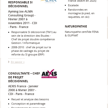
France 300km en 2025)
RESPONSABLE SI
Escalade
DÉCISIONNEL
Randonnées en
Ayming (ex-ALMA
montagne (à pied, en
Consulting Group)
raquettes, en ski)
Février 2007 à
novembre 2011
CDI
NATUROPATHIE
Paris
France
Naturopathe certifiée FENA
Responsable SI décisionnel (TM1) au
& ISUPNAT
sein de la direction des Etudes -
Chef de projet double compétence
Gestion / Informatique
2008-2010 : chef de projet sur la
phase de cadrage du projet de
refonte du SI groupe (ERP)
En savoir +
CONSULTANTE – CHEF
DE PROJET
DÉCISIONNEL
AEXIS France
Janvier
2000 à février 2007
CDI
Paris
France
Recueil et analyse des besoins
Conception et paramétrage
Encadrement de ressources